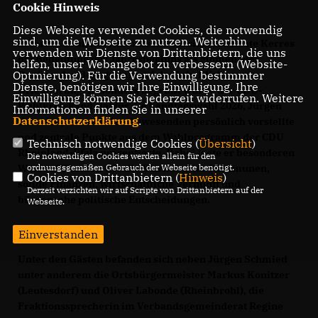
Cookie Hinweis
Diese Webseite verwendet Cookies, die notwendig
sind, um die Webseite zu nutzen. Weiterhin
In ihrem Grußwort betonte die Vorsitzende Beate Kerres
verwenden wir Dienste von Drittanbietern, die uns
die Bedeutung des Jahresbeginns als Moment des
helfen, unser Webangebot zu verbessern (Website-
Optmierung). Für die Verwendung bestimmter
Dankes, der Begegnung und der inhaltlichen
Dienste, benötigen wir Ihre Einwilligung. Ihre
Orientierung. Besonders begrüßt wurde der CDU-
Einwilligung können Sie jederzeit widerrufen. Weitere
Wahlkreiskandidat für die Landtagswahl 2026, Jürgen
Informationen finden Sie in unserer
Datenschutzerklärung
.
Schmied, der sich den Anwesenden persönlich vorstellte
und zentrale Punkte aus dem Wahlprogramm der CDU
Technisch notwendige Cookies (
Übersicht
)
Rheinland-Pfalz präsentierte. Dabei legte er besonderen
Die notwendigen Cookies werden allein für den
ordnungsgemäßen Gebrauch der Webseite benötigt.
Wert auf Themen wie die Stärkung der Kommunen,
Cookies von Drittanbietern (
Hinweis
)
solide Finanzen, wirtschaftliche Vernunft und
Derzeit verzichten wir auf Scripte von Drittanbietern auf der
bürgernahe politische Entscheidungen.
Webseite.
Einverstanden
Unter den Gästen befanden sich neben Jürgen Schmied
unter anderem die Ortsbürgermeister Markus Konitzer
(Leutesdorf) und Oliver Labonde (Rheinbrohl), die
Fraktionssprecherin im Verbandsgemeinderat Regine